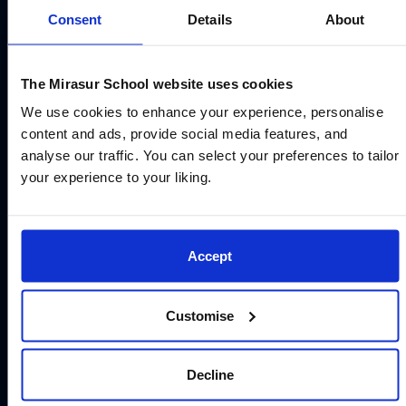
Consent
Details
About
Objetivos de nuestro Programa de
The Mirasur School website uses cookies
Educación Infantil:
We use cookies to enhance your experience, personalise
content and ads, provide social media features, and
Fomentar la curiosidad y el amor por el
analyse our traffic. You can select your preferences to tailor
aprendizaje
your experience to your liking.
Desarrollar habilidades de investigación
Fomentar el pensamiento crítico y el
Accept
razonamiento
Estimular la creatividad y la imaginación
Customise
Promover el trabajo en equipo y la
Decline
colaboración