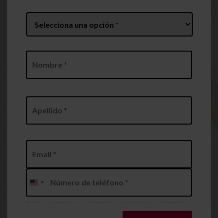
Prefix
*
Nombre
*
Nombre
Apellidos
Email
*
Phone
*
Estados
Unidos
+1