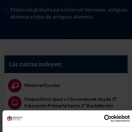
Matrícula gratuita para el tercer hermano, antiguos
alumnos e hijos de antiguos alumnos.
Las cuotas incluyen:
Material Escolar
Dispositivos Ipad o Chromebook desde 3º
Educación Primaria hasta 2º Bachillerato
Visitas educativas dentro del horario escolar