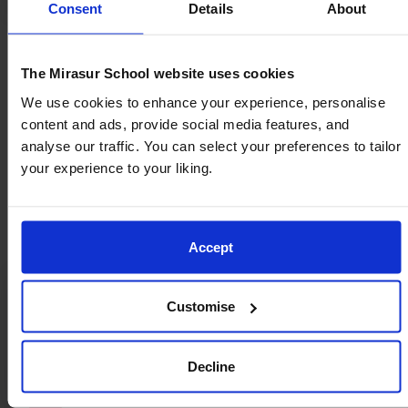
Consent
Details
About
The Mirasur School website uses cookies
We use cookies to enhance your experience, personalise
content and ads, provide social media features, and
analyse our traffic. You can select your preferences to tailor
your experience to your liking.
Accept
Las cuotas no incluyen:
Customise
Libros, licencias de libros de texto digitales
Decline