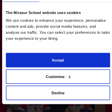
The Mirasur School website uses cookies
Todo en un mismo Campus
We use cookies to enhance your experience, personalise
content and ads, provide social media features, and
ISEF se encuentra en el Campus de Mirasur
analyse our traffic. You can select your preferences to tailor
School por lo que, además de las aulas
your experience to your liking.
específicas de ISEF, los alumnos podrán visitar
los espacios de aprendizaje de Educación
Infantil y disfrutar del centro deportivo Mirasur
Accept
Sports Club por ser alumnos de ISEF.
Customise
Decline