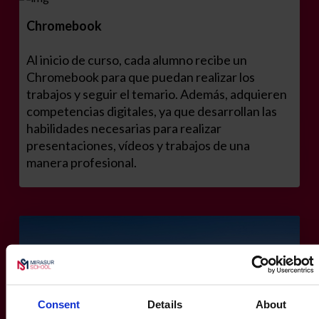
Chromebook
Al inicio de curso, cada alumno recibe un
Chromebook para que puedan realizar los
trabajos y seguir el temario. Además, adquieren
competencias digitales, ya que desarrollan las
habilidades necesarias para realizar
presentaciones, vídeos y trabajos de una
manera profesional.
Consent
Details
About