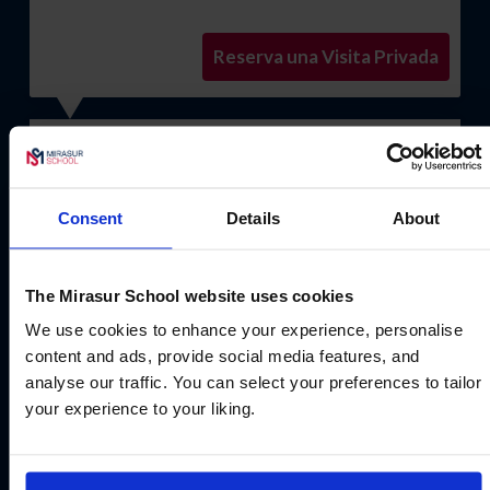
Reserva una Visita Privada
Solicita una visita
3
Consent
Details
About
Una vez hecha la primera visita y tomada la
decisión por parte de la familia, solicite su plaza
de manera oficial al Colegio.
The Mirasur School website uses cookies
We use cookies to enhance your experience, personalise
content and ads, provide social media features, and
analyse our traffic. You can select your preferences to tailor
Entrevista con el alumno
4
your experience to your liking.
Programaremos una entrevista personal con su
hijo/a. Dependiendo de la edad, conoceremos