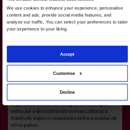
We use cookies to enhance your experience, personalise
content and ads, provide social media features, and
analyse our traffic. You can select your preferences to tailor
your experience to your liking.
Accept
Customise
Erasmus +
El colegio participa con el proyecto Erasmus + a
Decline
través del cual los alumnos realizan inmersiones
lingüísticas utilizando el inglés como lengua
vehicular y descubriendo nuevas culturas a
través de viajes o conexiones entre escuelas de
otros países.