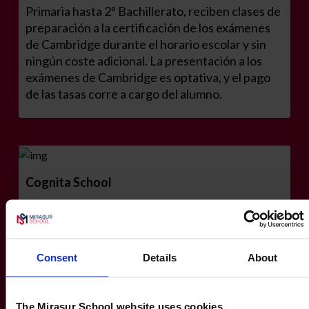
Primaria hasta 2º Bachillerato, reciben clases de
preparación a la certificación de los exámenes
de Cambridge durante el horario escolar y sin
ningún coste adicional. La presentación a los
exámenes de Cambridge es optativa, y el pago
de las tasas corre a cargo del alumno.
Cognita School
Formar parte de un grupo educativo
internacional como Cognita, ofrece la
posibilidad a nuestros alumnos de interactuar
Consent
Details
About
con otros centros de diferentes países y
culturas.
The Mirasur School website uses cookies