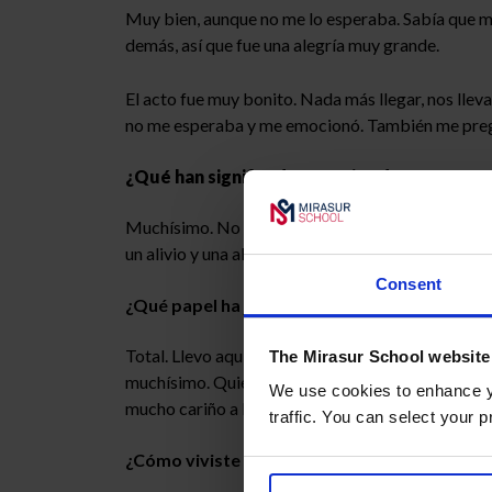
Muy bien, aunque no me lo esperaba. Sabía que me 
demás, así que fue una alegría muy grande.
El acto fue muy bonito. Nada más llegar, nos llev
no me esperaba y me emocionó. También me pregu
¿Qué han significado para ti todos estos rec
Muchísimo. No me esperaba sacar tan buena nota 
un alivio y una alegría. Yo no sabía que había tan
Consent
¿Qué papel ha jugado Mirasur en tu trayecto
Total. Llevo aquí desde pequeña, así que no conc
The Mirasur School website
muchísimo. Quiero agradecer especialmente a Gus
We use cookies to enhance yo
mucho cariño a Mara, Juan, Esther… Y a Isabel y 
traffic. You can select your p
¿Cómo viviste el paso de Primaria a la ESO?