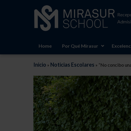
Recepc
Admisi
Home
Por Qué Mirasur
Excelenc
Inicio
Noticias Escolares
»
»
“No concibo una