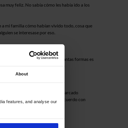
sa muy feliz. No sabía cómo les había ido a los
n a mi familia cómo habían vivido todo, cosa que
guien se interesase por eso.
os III…
esfuerzo ha sido reconocido de tantas formas es
About
nstruido como estudiante, me han marcado
e aprendido muchísimo. También recuerdo con
ia features, and analyse our
e todos.