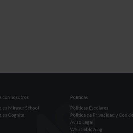
a con nosotros
Políticas
a en Mirasur School
Políticas Escolares
a en Cognita
Politica de Privacidad y Cooki
Aviso Legal
Whistleblowing