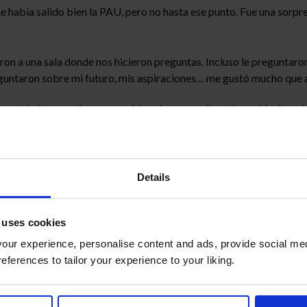
había salido bien la PAU, pero no hasta ese punto. Fue una sorpre
aron a una sala donde nos hicieron preguntas. Incluso le preguntaro
ntaron sobre mi futuro, mis aspiraciones… me gustó mucho que al
onocimientos? la Beca Egido, el acto en la Universidad Carl
porque al final todo se reduce a unos exámenes. Pero ver que ese 
tos premios, así que todo ha sido como una sorpresa tras otra.
Details
ria académica?
ibo mi vida académica sin este colegio. Los profesores me han co
 uses cookies
tavo, mi tutor, que siempre ha estado ahí, y a Noelia, de quien h
ur experience, personalise content and ads, provide social med
Elena, que fueron mis primeras tutoras en la ESO. Me llevo mucho d
references to tailor your experience to your liking.