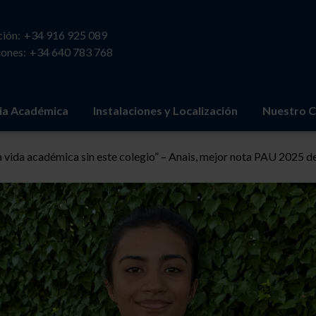
ión:
+34 916 925 089
ones:
+34 640 783 768
ia Académica
Instalaciones y Localización
Nuestro C
 vida académica sin este colegio” – Anais, mejor nota PAU 2025 d