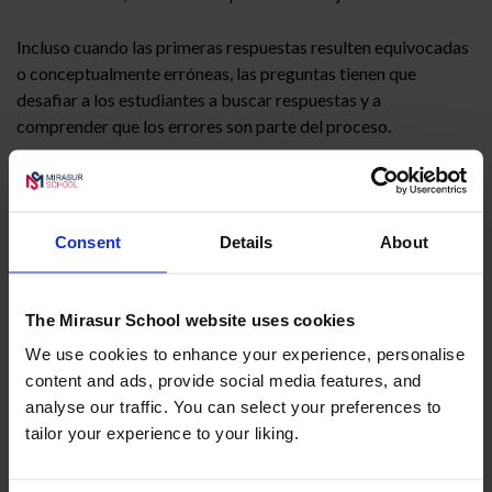
Incluso cuando las primeras respuestas resulten equivocadas
o conceptualmente erróneas, las preguntas tienen que
desafiar a los estudiantes a buscar respuestas y a
comprender que los errores son parte del proceso.
La importancia de la estrategia STEAM radica en el
tipo de
pensamiento que promueve
(crítico, lógico-matemático,
etc) y en las
capacidades para desenvolverse en el
Consent
Details
About
mundo adulto
: asertividad, trabajo colaborativo, valoración
de las discusiones, etc.
The Mirasur School website uses cookies
Pero además, está demostrado que cuando los alumnos se
We use cookies to enhance your experience, personalise
involucran en un proyecto,
incorporan los conocimientos
content and ads, provide social media features, and
de forma integrada
, lo que favorece que establezcan
analyse our traffic. You can select your preferences to
conexiones entre áreas y conceptos que, a priori, parecen no
tailor your experience to your liking.
tener relación.