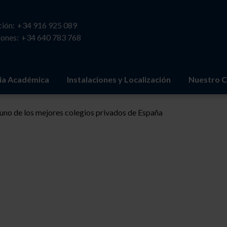
ión:
+34 916 925 089
ones:
+34 640 783 768
ia Académica
Instalaciones y Localización
Nuestro C
 uno de los mejores colegios privados de España