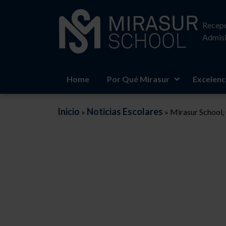
Recepc
Admisi
Home
Por Qué Mirasur
Excelenc
Inicio
Noticias Escolares
»
»
Mirasur School,