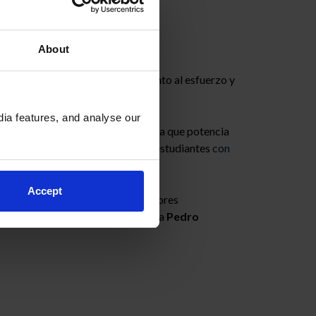
dos de España
About
ivados de España. Un reconocimiento al esfuerzo y
ia features, and analyse our
ra con una enseñanza personalizada que potencia
lencia, que busca no solo formar estudiantes
con
Accept
, el esfuerzo y el respeto son valores
cimientos sería imposible”, declara
Pedro