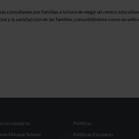
 más consultadas por familias a la hora de elegir un centro educati
iva y la satisfacción de las familias, consolidándose como un sello 
a con nosotros
Políticas
a en Mirasur School
Políticas Escolares